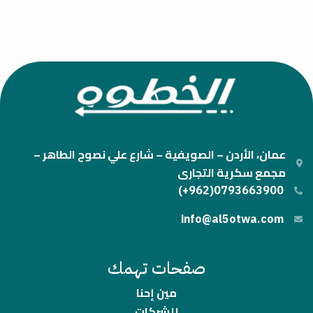
عمان، الأردن – الصويفية – شارع علي نصوح الطاهر –
مجمع سكرية التجارى
0793663900(962+)
info@al5otwa.com
صفحات تهمك
مين إحنا
للشركات