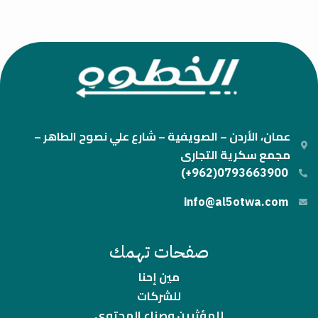
عمان، الأردن – الصويفية – شارع علي نصوح الطاهر –
مجمع سكرية التجارى
0793663900(962+)
info@al5otwa.com
صفحات تهمك
مين إحنا
للشركات
للمؤثرين وصناع المحتوى