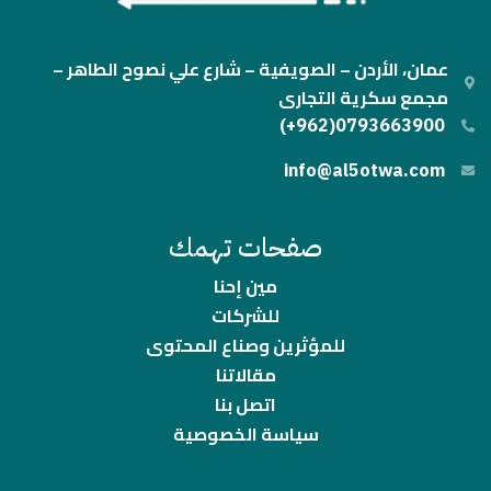
عمان، الأردن – الصويفية – شارع علي نصوح الطاهر –
مجمع سكرية التجارى
0793663900(962+)
info@al5otwa.com
صفحات تهمك
مين إحنا
للشركات
للمؤثرين وصناع المحتوى
مقالاتنا
اتصل بنا
سياسة الخصوصية