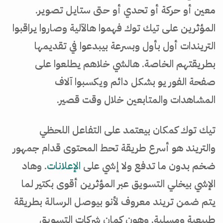
معين أو حركة أو تحدي أو حتى ستايل تصوير.
المؤثرين على تيك توك فهموا هالآلية وصاروا يراقبوا
التريندات أول بأول وبسرعة بيبدعوا في تقديمها
بطريقتهم الخاصة. هالشي خلاهم يطلعوا على
صفحة الفور يو بشكل دائم ويكسبوا آلاف
المشاهدات والمتابعين خلال وقت قصير.
تيك توك كمكان بيعتمد على التفاعل اللحظي
والتريند هو أسرع طريقة تحط المحتوى قدام جمهور
ضخم بدون ما تدفع ولا إشي على
الإعلانات
. وهاد
الإشي بيخلي التسويق عبر المؤثرين أقوى بكتير لما
يتم ضمن تريند معروف لأنو بيوصل الرسالة بطريقة
طبيعية ومسلية. وهون كمان شركات التسويق