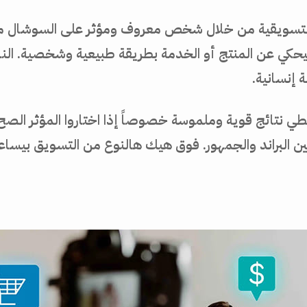
لتسويقية من خلال شخص معروف ومؤثر على السوشال ميدي
حكي عن المنتج أو الخدمة بطريقة طبيعية وشخصية. الناس ا
 إنسانية.
طي نتائج قوية وملموسة خصوصاً إذا اختاروا المؤثر الصح
ن البراند والجمهور. فوق هيك هالنوع من التسويق بيساعد