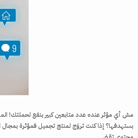
مش أي مؤثر عنده عدد متابعين كبير بنفع لحملتك! الم
بستهدفها؟ إذا كنت تروّج لمنتج تجميل فمؤثرة بمجال 
محتوى تقني.