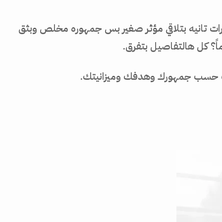
ات تانيه بتلاقي مؤثر صغير بس جمهوره مخلص وبثق
ً؟ كل هالتفاصيل بتفرق.
لتك حسب جمهورك وهدفك وميزانيتك.