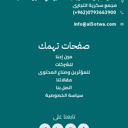
مجمع سكرية التجارى
0793663900(962+)
info@al5otwa.com
صفحات تهمك
مين إحنا
للشركات
للمؤثرين وصناع المحتوى
مقالاتنا
اتصل بنا
سياسة الخصوصية
تابعنا على