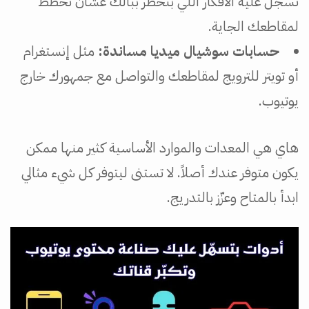
تسجّل عليه الأفكار اللي بتخطر ببالك عشان تخطط
لمقاطعك الجاية.
حسابات سوشيال ميديا مساندة:
مثل إنستغرام
أو تويتر للترويج لمقاطعك والتواصل مع جمهورك خارج
يوتيوب.
هاي هي المعدات والموارد الأساسية كثير منها ممكن
يكون متوفر عندك أصلاً. لا تستنى ليتوفر كل شيء مثالي
ابدأ بالمتاح وعزّز بالتدريج.