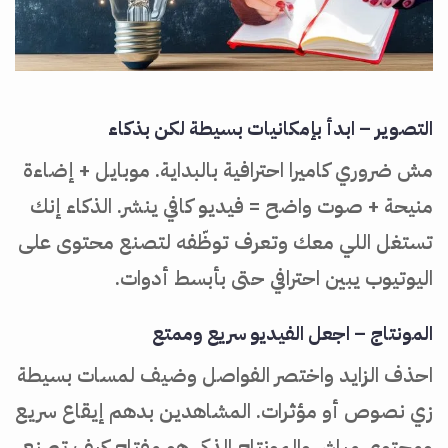
التصوير – ابدأ بإمكانيات بسيطة لكن بذكاء
مش ضروري كاميرا احترافية بالبداية. موبايل + إضاءة
منيحة + صوت واضح = فيديو كافي ينشر. الذكاء إنك
تستغل اللي معك وتعرف توظّفه لتصنع محتوى على
اليوتيوب يبين احترافي حتى بأبسط أدوات.
المونتاج – اجعل الفيديو سريع وممتع
احذف الزايد واختصر الفواصل وضيف لمسات بسيطة
زي نصوص أو مؤثرات. المشاهدين بدهم إيقاع سريع
ومحتوى مباشر والمونتاج الذكي هو مفتاح كيف تصنع