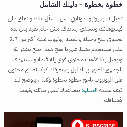
خطوة بخطوة – دليلك الشامل
تخيل تفتح يوتيوب وتلاقي ناس بتسأل عنك وبتعلق على
فيديوهاتك وبتستنى جديدك. مش حلم بعيد بس بده
محتوى صح وخطة واضحة. يوتيوب عليه أكثر من 2.7
مليار مستخدم نشط شهريًا ومع شغل صح بتقدر تكبر
وتوصل إذا قدّمت محتوى قوي إله قيمة وبيستهدف
الجمهور الصح. بهالدليل رح نعرفك كيف تصنع محتوى
على اليوتيوب ناجح خطوة بخطوة وكمان بنوضح لك
كيف منصة
الخطوة
بتساعدك تنمي قناتك وتوصل
لأهدافك.