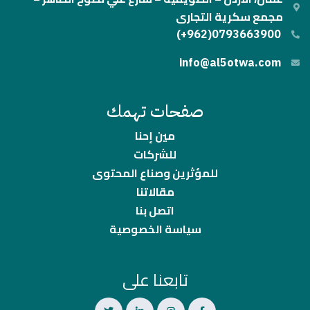
مجمع سكرية التجارى
0793663900(962+)
info@al5otwa.com
صفحات تهمك
مين إحنا
للشركات
للمؤثرين وصناع المحتوى
مقالاتنا
اتصل بنا
سياسة الخصوصية
تابعنا على