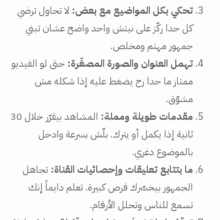
تحكي بكل المواضيع مع بعض:
لا تحاول ترضي
كل حدا ركّز على نيتش واحد واضح عشان تبني
جمهور مهتم ومخلص.
تهمل العنوان والصورة المصغّرة:
حتى لو الفيديو
ممتاز ما حدا رح يضغط عليه إذا شكله مش
مشوّق.
مقدمات طويلة ومملة:
المشاهد بيقرّر خلال 30
ثانية إذا يكمل أو يترك. بلّش بسرعة وادخل
بالموضوع دغري.
ما بتتابع تعليقات وإحصائيات القناة:
تجاهل
الجمهور بيخسّرك فرص كبيرة. تعلم دايماً إنك
تسمع للناس وتحلل الأرقام.