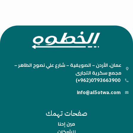
عمان، الأردن – الصويفية – شارع علي نصوح الطاهر –
مجمع سكرية التجارى
0793663900(962+)
info@al5otwa.com
صفحات تهمك
مين إحنا
للشركات